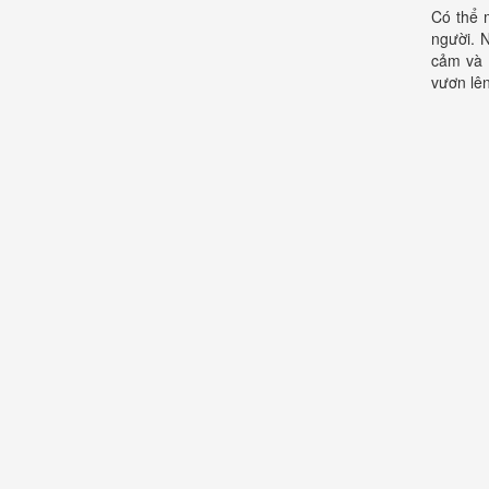
Có thể 
người. 
cảm và 
vươn lên