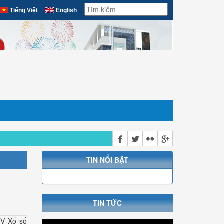
Tiếng Việt
English
TIN NỔI BẬT
TIN TỨC
V Xổ số