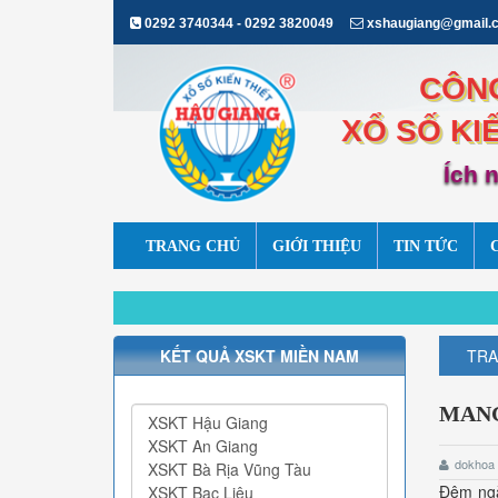
0292 3740344 - 0292 3820049
xshaugiang@gmail.
CÔNG
XỔ SỐ KI
Ích 
TRANG CHỦ
GIỚI THIỆU
TIN TỨC
KẾT QUẢ XSKT MIỀN NAM
TRA
MANG
dokhoa
Đêm ng