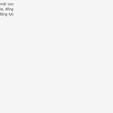
 một con
ia, đồng
động lực