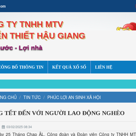
com
 TY TNHH MTV
ẾN THIẾT HẬU GIANG
nước - Lợi nhà
CÔNG BỐ THÔNG TIN
KẾT QUẢ XỔ SỐ
LIÊN HỆ
NG CHỦ
TIN TỨC
PHÚC LỢI AN SINH XÃ HỘI
 TẾT ĐẾN VỚI NGƯỜI LAO ĐỘNG NGHÈO
03/02/2025 08:34
ày 25 Tháng Chạp ÂL, Công đoàn và Đoàn viên Công ty TNHH MT