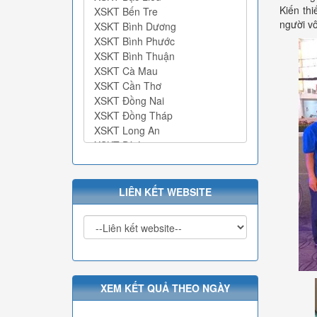
Kiến th
người vô
LIÊN KẾT WEBSITE
XEM KẾT QUẢ THEO NGÀY