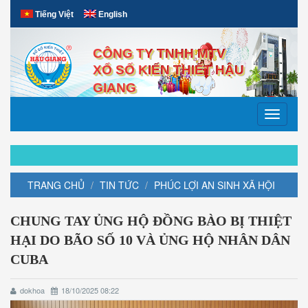
Tiếng Việt
English
CÔNG TY TNHH MTV
XỔ SỐ KIẾN THIẾT HẬU
GIANG
Toggle
navigati
TRANG CHỦ
TIN TỨC
PHÚC LỢI AN SINH XÃ HỘI
CHUNG TAY ỦNG HỘ ĐỒNG BÀO BỊ THIỆT
HẠI DO BÃO SỐ 10 VÀ ỦNG HỘ NHÂN DÂN
CUBA
dokhoa
18/10/2025 08:22