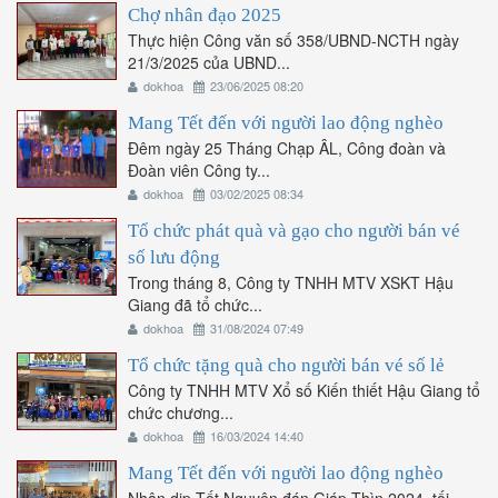
Chợ nhân đạo 2025
Thực hiện Công văn số 358/UBND-NCTH ngày
21/3/2025 của UBND...
dokhoa
23/06/2025 08:20
Mang Tết đến với người lao động nghèo
Đêm ngày 25 Tháng Chạp ÂL, Công đoàn và
Đoàn viên Công ty...
dokhoa
03/02/2025 08:34
Tổ chức phát quà và gạo cho người bán vé
số lưu động
Trong tháng 8, Công ty TNHH MTV XSKT Hậu
Giang đã tổ chức...
dokhoa
31/08/2024 07:49
Tổ chức tặng quà cho người bán vé số lẻ
Công ty TNHH MTV Xổ số Kiến thiết Hậu Giang tổ
chức chương...
dokhoa
16/03/2024 14:40
Mang Tết đến với người lao động nghèo