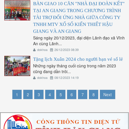
BÀN GIAO 10 CĂN "NHÀ ĐẠI ĐOÀN KẾT"
TẠI AN GIANG TRONG CHƯƠNG TRÌNH
TÀI TRỢ ĐỐI ỨNG NHÀ GIỮA CÔNG TY
TNHH MTV XỔ SỐ KIẾN THIẾT HẬU
GIANG VÀ AN GIANG
Sáng ngày 20/12/2023, đại diện Lãnh đạo xã Vĩnh
An cùng Lãnh...
dokhoa
26/12/2023 08:39
Tặng lịch Xuân 2024 cho người bạn vé số lẻ
Những ngày tháng cuối cùng trong năm 2023
cũng đang dần trôi...
dokhoa
08/12/2023 14:19
1
2
3
4
5
6
7
8
Next