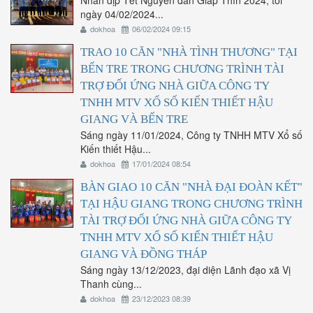
Nhân dịp Tết Nguyên đán Giáp Thìn 2024, tối
ngày 04/02/2024...
dokhoa
06/02/2024 09:15
TRAO 10 CĂN "NHÀ TÌNH THƯƠNG" TẠI
BẾN TRE TRONG CHƯƠNG TRÌNH TÀI
TRỢ ĐỐI ỨNG NHÀ GIỮA CÔNG TY
TNHH MTV XỔ SỐ KIẾN THIẾT HẬU
GIANG VÀ BẾN TRE
Sáng ngày 11/01/2024, Công ty TNHH MTV Xổ số
Kiến thiết Hậu...
dokhoa
17/01/2024 08:54
BÀN GIAO 10 CĂN "NHÀ ĐẠI ĐOÀN KẾT"
TẠI HẬU GIANG TRONG CHƯƠNG TRÌNH
TÀI TRỢ ĐỐI ỨNG NHÀ GIỮA CÔNG TY
TNHH MTV XỔ SỐ KIẾN THIẾT HẬU
GIANG VÀ ĐỒNG THÁP
Sáng ngày 13/12/2023, đại diện Lãnh đạo xã Vị
Thanh cùng...
dokhoa
23/12/2023 08:39