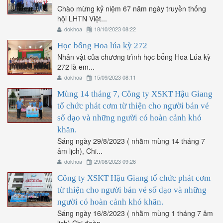
Chào mừng kỷ niệm 67 năm ngày truyền thống
hội LHTN Việt...
dokhoa
18/10/2023 08:22
Học bổng Hoa lúa kỳ 272
Nhân vật của chương trình học bổng Hoa Lúa kỳ
272 là em...
dokhoa
15/09/2023 08:11
Mùng 14 tháng 7, Công ty XSKT Hậu Giang
tổ chức phát cơm từ thiện cho người bán vé
số dạo và những người có hoàn cảnh khó
khăn.
Sáng ngày 29/8/2023 ( nhằm mùng 14 tháng 7
âm lịch), Chi...
dokhoa
29/08/2023 09:26
Công ty XSKT Hậu Giang tổ chức phát cơm
từ thiện cho người bán vé số dạo và những
người có hoàn cảnh khó khăn.
Sáng ngày 16/8/2023 ( nhằm mùng 1 tháng 7 âm