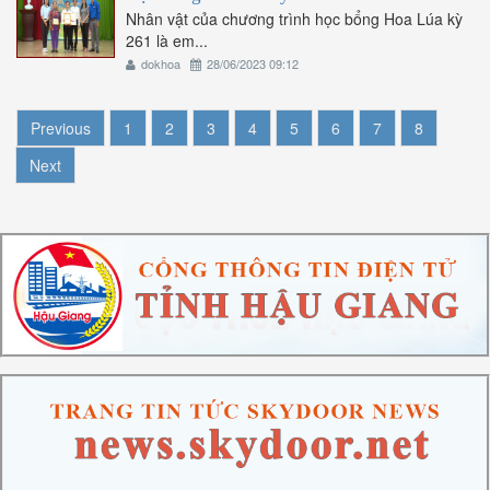
Nhân vật của chương trình học bổng Hoa Lúa kỳ
261 là em...
dokhoa
28/06/2023 09:12
Previous
1
2
3
4
5
6
7
8
Next