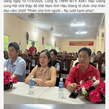
Sáng ngày 10-11/6/2025, Công ty TNHH MTV XSKT Hậu Giang
cùng Hội chữ thập đỏ Việt Nam tỉnh Hậu Giang tổ chức chợ nhân
đạo năm 2025 "Phiên chợ tình người – Nụ cười hạnh phúc”.