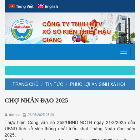
Tiếng Việt
English
CÔNG TY TNHH MTV
XỔ SỐ KIẾN THIẾT HẬU
GIANG
Toggle
navigati
TRANG CHỦ
TIN TỨC
PHÚC LỢI AN SINH XÃ HỘI
CHỢ NHÂN ĐẠO 2025
dokhoa
23/06/2025 08:20
Thực hiện Công văn số 358/UBND-NCTH ngày 21/3/2025 của
UBND tỉnh về việc thống nhất triển khai Tháng Nhân đạo năm
2025.