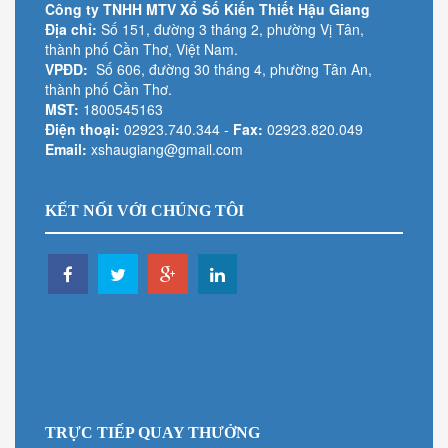
Công ty TNHH MTV Xổ Số Kiến Thiết Hậu Giang
Địa chỉ:
Số 151, đường 3 tháng 2, phường Vị Tân,
thành phố Cần Thơ, Việt Nam.
VPĐD:
Số 606, đường 30 tháng 4, phường Tân An,
thành phố Cần Thơ.
MST:
1800545163
Điện thoại:
02923.740.344
-
Fax:
02923.820.049
Email:
xshaugiang@gmail.com
KẾT NỐI VỚI CHÚNG TÔI
TRỰC TIẾP QUAY THƯỞNG