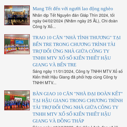
Mang Tết đến với người lao động nghèo
Nhân dịp Tết Nguyên đán Giáp Thìn 2024, tối
ngày 04/02/2024 (Nhằm ngày 25 ÂL), Chi đoàn
Công ty Xổ...
TRAO 10 CĂN "NHÀ TÌNH THƯƠNG" TẠI
BẾN TRE TRONG CHƯƠNG TRÌNH TÀI
TRỢ ĐỐI ỨNG NHÀ GIỮA CÔNG TY
TNHH MTV XỔ SỐ KIẾN THIẾT HẬU
GIANG VÀ BẾN TRE
Sáng ngày 11/01/2024, Công ty TNHH MTV Xổ số
Kiến thiết Hậu Giang đã phối hợp cùng Công ty
TNHH MTV...
BÀN GIAO 10 CĂN "NHÀ ĐẠI ĐOÀN KẾT"
TẠI HẬU GIANG TRONG CHƯƠNG TRÌNH
TÀI TRỢ ĐỐI ỨNG NHÀ GIỮA CÔNG TY
TNHH MTV XỔ SỐ KIẾN THIẾT HẬU
GIANG VÀ ĐỒNG THÁP