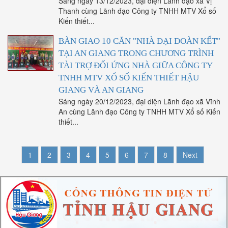
Sáng ngày 13/12/2023, đại diện Lãnh đạo xã Vị
Thanh cùng Lãnh đạo Công ty TNHH MTV Xổ số
Kiến thiết...
BÀN GIAO 10 CĂN "NHÀ ĐẠI ĐOÀN KẾT"
TẠI AN GIANG TRONG CHƯƠNG TRÌNH
TÀI TRỢ ĐỐI ỨNG NHÀ GIỮA CÔNG TY
TNHH MTV XỔ SỐ KIẾN THIẾT HẬU
GIANG VÀ AN GIANG
Sáng ngày 20/12/2023, đại diện Lãnh đạo xã Vĩnh
An cùng Lãnh đạo Công ty TNHH MTV Xổ số Kiến
thiết...
1
2
3
4
5
6
7
8
Next