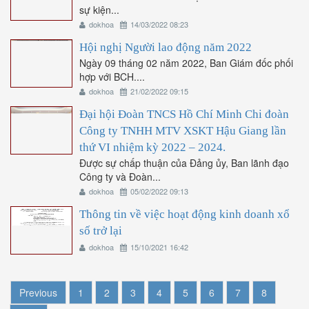
sự kiện...
dokhoa
14/03/2022 08:23
Hội nghị Người lao động năm 2022
Ngày 09 tháng 02 năm 2022, Ban Giám đốc phối
hợp với BCH....
dokhoa
21/02/2022 09:15
Đại hội Đoàn TNCS Hồ Chí Minh Chi đoàn
Công ty TNHH MTV XSKT Hậu Giang lần
thứ VI nhiệm kỳ 2022 – 2024.
Được sự chấp thuận của Đảng ủy, Ban lãnh đạo
Công ty và Đoàn...
dokhoa
05/02/2022 09:13
Thông tin về việc hoạt động kinh doanh xổ
số trở lại
dokhoa
15/10/2021 16:42
Previous
1
2
3
4
5
6
7
8