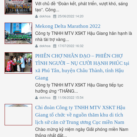
Với chủ đề “Đoàn kết, phát triển, vượt khó, sáng
tạo”. Công...
dokhoa
25/06/2022 14:20
Mekong Delta Marathon 2022
Công ty TNHH MTV XSKT Hậu Giang hân hạnh là
nhà tài trợ vàng...
dokhoa
17/07/2022 16:32
PHIÊN CHỢ NHÂN ĐẠO – PHIÊN CHỢ
TÌNH NGƯỜI – NỤ CƯỜI HẠNH PHÚC tại
xã Phú Tân, huyện Châu Thành, tỉnh Hậu
Giang
Công ty TNHH MTV XSKT Hậu Giang tiếp tục
hưởng ứng “THÁNG...
dokhoa
11/06/2022 15:54
Chi đoàn Công ty TNHH MTV XSKT Hậu
Giang tổ chức về nguồn thăm khu di tích
lịch sử căn cứ Trung ương Cục miền Nam
Chào mừng kỷ niệm ngày Giải phóng miền Nam
thống nhất đất...