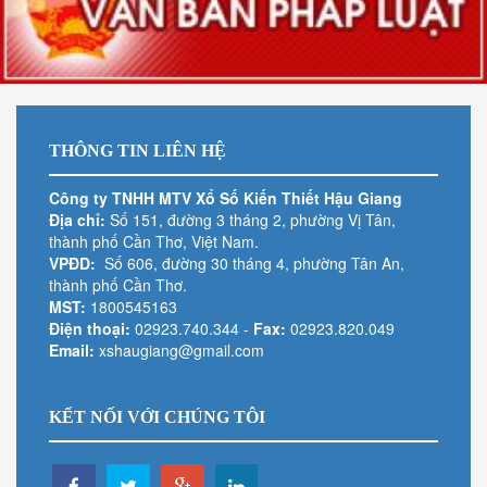
THÔNG TIN LIÊN HỆ
Công ty TNHH MTV Xổ Số Kiến Thiết Hậu Giang
Địa chỉ:
Số 151, đường 3 tháng 2, phường Vị Tân,
thành phố Cần Thơ, Việt Nam.
VPĐD:
Số 606, đường 30 tháng 4, phường Tân An,
thành phố Cần Thơ.
MST:
1800545163
Điện thoại:
02923.740.344
-
Fax:
02923.820.049
Email:
xshaugiang@gmail.com
KẾT NỐI VỚI CHÚNG TÔI