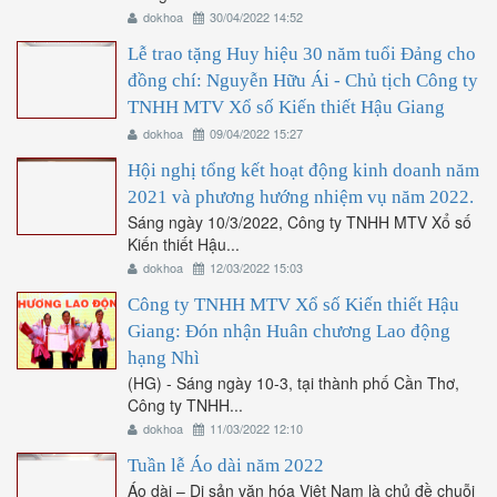
dokhoa
30/04/2022 14:52
Lễ trao tặng Huy hiệu 30 năm tuổi Đảng cho
đồng chí: Nguyễn Hữu Ái - Chủ tịch Công ty
TNHH MTV Xổ số Kiến thiết Hậu Giang
dokhoa
09/04/2022 15:27
Hội nghị tổng kết hoạt động kinh doanh năm
2021 và phương hướng nhiệm vụ năm 2022.
Sáng ngày 10/3/2022, Công ty TNHH MTV Xổ số
Kiến thiết Hậu...
dokhoa
12/03/2022 15:03
Công ty TNHH MTV Xổ số Kiến thiết Hậu
Giang: Đón nhận Huân chương Lao động
hạng Nhì
(HG) - Sáng ngày 10-3, tại thành phố Cần Thơ,
Công ty TNHH...
dokhoa
11/03/2022 12:10
Tuần lễ Áo dài năm 2022
Áo dài – Di sản văn hóa Việt Nam là chủ đề chuỗi