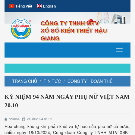
Tiếng Việt
English
CÔNG TY TNHH MTV
XỔ SỐ KIẾN THIẾT HẬU
GIANG
Toggle
navigati
TRANG CHỦ
TIN TỨC
CÔNG TY - ĐOÀN THỂ
KỶ NIỆM 94 NĂM NGÀY PHỤ NỮ VIỆT NAM
20.10
dokhoa
21/10/2024 01:39
Hòa chung không khí phấn khởi và tự hào của phụ nữ cả nước,
chiều ngày 18/10/2024, Công đoàn Công ty TNHH MTV XSKT