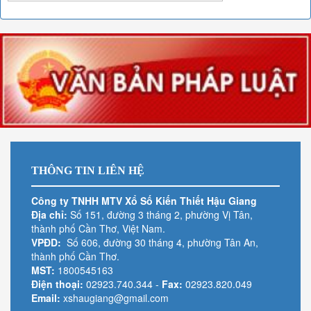
THÔNG TIN LIÊN HỆ
Công ty TNHH MTV Xổ Số Kiến Thiết Hậu Giang
Địa chỉ:
Số 151, đường 3 tháng 2, phường Vị Tân,
thành phố Cần Thơ, Việt Nam.
VPĐD:
Số 606, đường 30 tháng 4, phường Tân An,
thành phố Cần Thơ.
MST:
1800545163
Điện thoại:
02923.740.344
-
Fax:
02923.820.049
Email:
xshaugiang@gmail.com