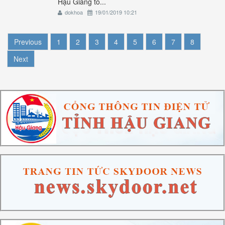
Hậu Giang tổ...
dokhoa
19/01/2019 10:21
Previous
1
2
3
4
5
6
7
8
Next