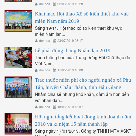
dokhoa
02/08/2019 10:28
Khai mạc Hội thao Xổ số kiến thiết khu vực
miền Nam năm 2019
Sáng 19/11, Hội thao xổ số kiến thiết khu vực
miền Nam lần...
dokhoa
23/07/2019 08:17
Lễ phát động tháng Nhân đạo 2019
Theo thông báo của Trung ương Hội Chữ thập đỏ
Việt Nam,...
dokhoa
11/05/2019 10:08
Trao thuốc miễn phí cho người nghèo xã Phú
Tân, huyện Châu Thành, tỉnh Hậu Giang
Nhằm chia sẻ những khó khăn, đầm ấm hơn đến
với nhân dân....
dokhoa
18/03/2019 13:57
Hội nghị tổng kết hoạt động kinh doanh năm
2018 và kỉ niệm 15 năm thành lập
Sáng ngày 17/01/2019, Công ty TNHH MTV XSKT