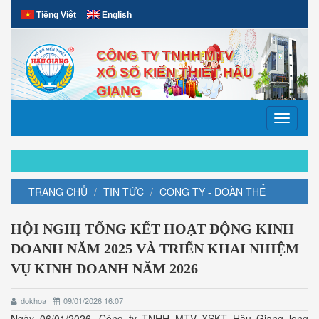
Tiếng Việt
English
CÔNG TY TNHH MTV
XỔ SỐ KIẾN THIẾT HẬU
GIANG
Toggle
navigati
TRANG CHỦ
TIN TỨC
CÔNG TY - ĐOÀN THỂ
HỘI NGHỊ TỔNG KẾT HOẠT ĐỘNG KINH
DOANH NĂM 2025 VÀ TRIỂN KHAI NHIỆM
VỤ KINH DOANH NĂM 2026
dokhoa
09/01/2026 16:07
Ngày 06/01/2026, Công ty TNHH MTV XSKT Hậu Giang long